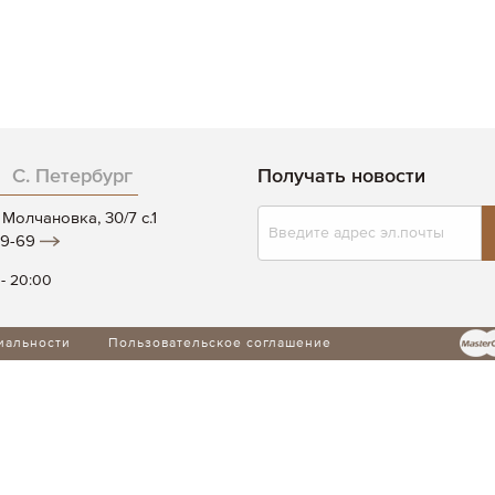
С. Петербург
Получать новости
Подписаться
Молчановка, 30/7 c.1
на
19-69
нашу
рассылку:
 - 20:00
иальности
Пользовательское соглашение