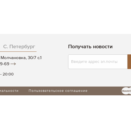
С. Петербург
Получать новости
Подписаться
Молчановка, 30/7 c.1
на
19-69
нашу
рассылку:
 - 20:00
иальности
Пользовательское соглашение