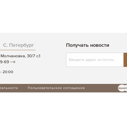
С. Петербург
Получать новости
Подписаться
Молчановка, 30/7 c.1
на
19-69
нашу
рассылку:
 - 20:00
иальности
Пользовательское соглашение