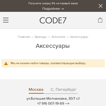
Получите скидку 5% на первый заказ
Подробнее
Мо
Главная
Бренды
Женское
Аксессуары
Аксессуары
Мы не можем найти товары, соответствующие выбору.
Москва
С. Петербург
ул.Большая Молчановка, 30/7 c.1
+7 916 007-19-69