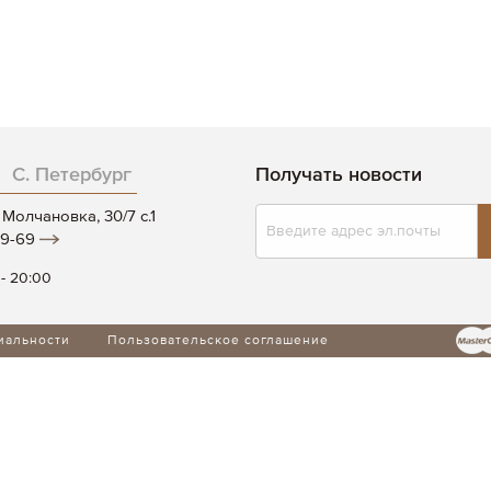
С. Петербург
Получать новости
Подписаться
Молчановка, 30/7 c.1
на
19-69
нашу
рассылку:
 - 20:00
иальности
Пользовательское соглашение