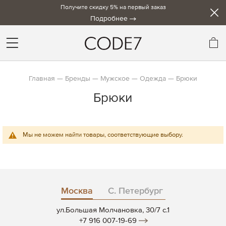
Получите скидку 5% на первый заказ
Подробнее
Мо
Главная
Бренды
Мужское
Одежда
Брюки
Брюки
Мы не можем найти товары, соответствующие выбору.
Москва
С. Петербург
ул.Большая Молчановка, 30/7 c.1
+7 916 007-19-69