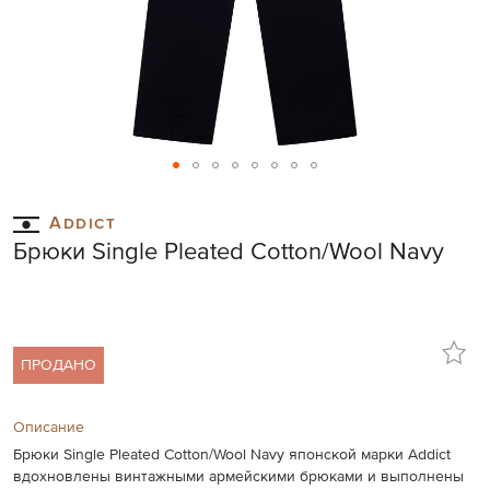
Skip
to
Addict
the
Брюки Single Pleated Cotton/Wool Navy
beginning
of
the
images
gallery
ПРОДАНО
Описание
Брюки Single Pleated Cotton/Wool Navy японской марки Addict
вдохновлены винтажными армейскими брюками и выполнены