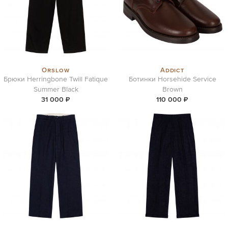
Orslow
Addict
Брюки Herringbone Twill Fatique
Ботинки Horsehide Service
Summer Black
Brown
31 000 ₽
110 000 ₽