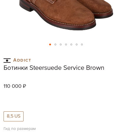
Skip
to
Addict
the
Ботинки Steersuede Service Brown
beginning
of
the
110 000 ₽
images
gallery
8,5 US
Гид по размерам