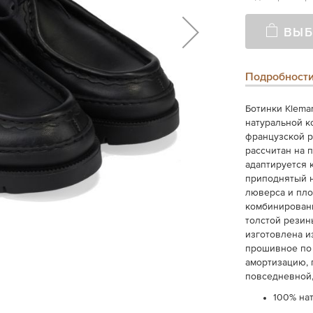
ВЫБ
Подробност
Ботинки Kleman
натуральной к
французской р
рассчитан на 
адаптируется 
приподнятый н
люверса и пло
комбинированн
толстой резин
изготовлена и
прошивное по 
амортизацию, 
повседневной,
100% на