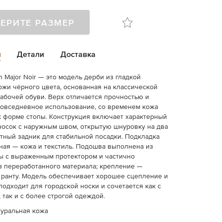
ЕРИТЕ РАЗМЕР
и
Детали
Доставка
 Major Noir — это модель дерби из гладкой
ожи чёрного цвета, основанная на классической
абочей обуви. Верх отличается прочностью и
повседневное использование, со временем кожа
к форме стопы. Конструкция включает характерный
осок с наружным швом, открытую шнуровку на два
тный задник для стабильной посадки. Подкладка
ая — кожа и текстиль. Подошва выполнена из
ы с выраженным протектором и частично
з переработанного материала; крепление —
ранту. Модель обеспечивает хорошее сцепление и
подходит для городской носки и сочетается как с
 так и с более строгой одеждой.
туральная кожа