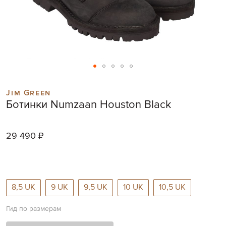
Skip
to
Jim Green
the
Ботинки Numzaan Houston Black
beginning
of
the
29 490 ₽
images
gallery
8,5 UK
9 UK
9,5 UK
10 UK
10,5 UK
Гид по размерам