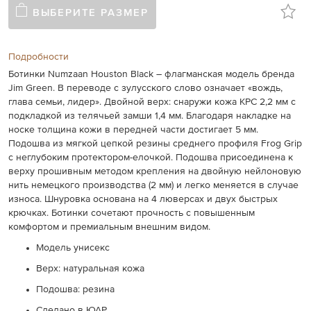
ВЫБЕРИТЕ РАЗМЕР
Подробности
Ботинки Numzaan Houston Black – флагманская модель бренда
Jim Green.
В переводе с зулусского слово означает «вождь,
глава семьи, лидер». Двойной верх: снаружи кожа КРС 2,2 мм с
подкладкой из телячьей замши 1,4 мм. Благодаря накладке на
носке толщина кожи в передней части достигает 5 мм.
Подошва из мягкой цепкой резины среднего профиля Frog Grip
с неглубоким протектором-елочкой. Подошва присоединена к
верху прошивным методом крепления на двойную нейлоновую
нить немецкого производства (2 мм) и легко меняется в случае
износа. Шнуровка основана на 4 люверсах и двух быстрых
крючках. Ботинки сочетают прочность с повышенным
комфортом и премиальным внешним видом.
Модель унисекс
Верх: натуральная кожа
Подошва: резина
Сделано в ЮАР