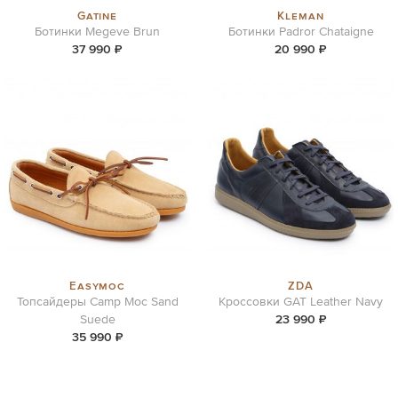
Gatine
Kleman
Ботинки Megeve Brun
Ботинки Padror Chataigne
37 990 ₽
20 990 ₽
Easymoc
ZDA
Топсайдеры Camp Moc Sand
Кроссовки GAT Leather Navy
Suede
23 990 ₽
35 990 ₽